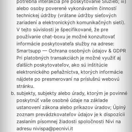
potrebná interakcia pre poskytovanie Služieb; iii)
alebo osoby poverené vykonávaním činností
technickej údržby (vrátane údržby sieťových
zariadení a elektronických komunikačných sietí).
V tejto súvislosti je špecifikované, že pre
používanie chat-boxu je možné konzultovať
informácie poskytovateľa služby na adrese:
Smartsupp — Ochrana osobných údajov & GDPR
Pri platobných transakciách je možné využiť aj
ďalších poskytovateľov, ako sú inštitúcie
elektronického peňažníctva, ktorých informácie
nájdete po presmerovaní na príslušnú webovú
stránku.
subjekty, subjekty alebo úrady, ktorým je povinné
poskytnúť vaše osobné údaje na základe
ustanovení zákona alebo príkazov úradov; Úplný
zoznam prevádzkovateľov údajov je k dispozícii
zaslaním písomnej žiadosti spoločnosti Nivi na
adresu nivispa@pecnivi.it