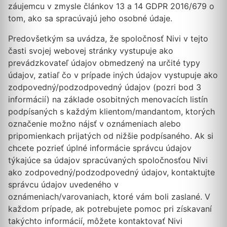
záujemcu v zmysle článkov 13 a 14 GDPR 2016/679 o
tom, ako sa spracúvajú jeho osobné údaje.
Predovšetkým sa uvádza, že spoločnosť Nivi v tejto
časti svojej webovej stránky vystupuje ako
prevádzkovateľ údajov obmedzený na určité typy
údajov, zatiaľ čo v prípade iných údajov vystupuje ako
zodpovedný/podzodpovedný údajov (pozri bod 3
informácií) na základe osobitných menovacích listín
podpísaných s každým klientom/mandantom, ktorých
označenie možno nájsť v oznámeniach alebo
pripomienkach prijatých od nižšie podpísaného. Ak si
chcete pozrieť úplné informácie správcu údajov
týkajúce sa údajov spracúvaných spoločnosťou Nivi
ako zodpovedný/podzodpovedný údajov, kontaktujte
správcu údajov uvedeného v
oznámeniach/varovaniach, ktoré vám boli zaslané. V
každom prípade, ak potrebujete pomoc pri získavaní
takýchto informácií, môžete kontaktovať Nivi