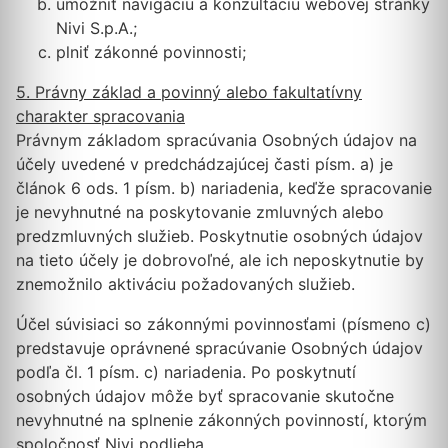
umožniť navigáciu a konzultáciu webovej stránky
Nivi S.p.A.;
plniť zákonné povinnosti;
5. Právny základ a povinný alebo fakultatívny
charakter spracovania
Právnym základom spracúvania Osobných údajov na
účely uvedené v predchádzajúcej časti písm. a) je
článok 6 ods. 1 písm. b) nariadenia, keďže spracovanie
je nevyhnutné na poskytovanie zmluvných alebo
predzmluvných služieb. Poskytnutie osobných údajov
na tieto účely je dobrovoľné, ale ich neposkytnutie by
znemožnilo aktiváciu požadovaných služieb.
Účel súvisiaci so zákonnými povinnosťami (písmeno c)
predstavuje oprávnené spracúvanie Osobných údajov
podľa čl. 1 písm. c) nariadenia. Po poskytnutí
osobných údajov môže byť spracovanie skutočne
nevyhnutné na splnenie zákonných povinností, ktorým
spoločnosť Nivi podlieha.