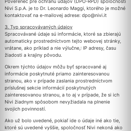
Poverenec pre ochranu údajov (DPO-RPD) spoločnosti
Nivi S.p.A. je to Dr. Leonardo Maggi, ktorého je možné
kontaktovať na e-mailovej adrese: dpo@nivi.it
3. Typ spracovávaných údajov
Spracovávané údaje sú informácie, ktoré sa zbierajú
automaticky prostredníctvom tejto webovej stránky,
vrátane, ako príklad a nie výlučne,: IP adresy, času
žiadosti a krajiny pôvodu.
Okrem týchto údajov môžu byť spracované aj
informácie poskytnuté priamo zainteresovanou
stranou, ako v prípade zaslania prostredníctvom
príslušnej sekcie informácií poskytnutých
zainteresovanou stranou, a to aj v prípade, že si ich
Nivi žiadnym spôsobom nevyžiadala na plnenie
svojich povinností.
Ako už bolo uvedené, pokiaľ ide o údaje iné ako tie,
ktoré sú uvedené vyššie, spoločnosť Nivi nekoná ako