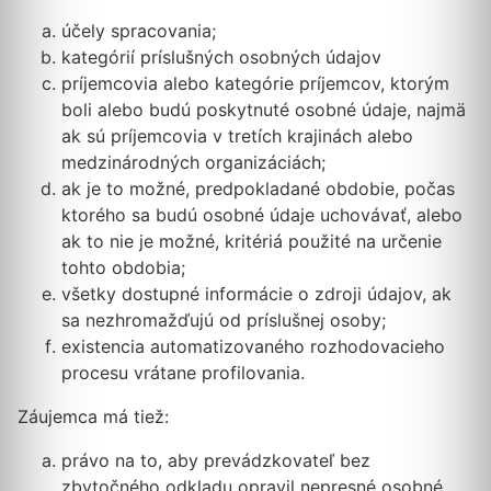
účely spracovania;
kategórií príslušných osobných údajov
príjemcovia alebo kategórie príjemcov, ktorým
boli alebo budú poskytnuté osobné údaje, najmä
ak sú príjemcovia v tretích krajinách alebo
medzinárodných organizáciách;
ak je to možné, predpokladané obdobie, počas
ktorého sa budú osobné údaje uchovávať, alebo
ak to nie je možné, kritériá použité na určenie
tohto obdobia;
všetky dostupné informácie o zdroji údajov, ak
sa nezhromažďujú od príslušnej osoby;
existencia automatizovaného rozhodovacieho
procesu vrátane profilovania.
Záujemca má tiež:
právo na to, aby prevádzkovateľ bez
zbytočného odkladu opravil nepresné osobné