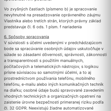
Vo zvyšných častiach (písmeno b) je spracovanie
nevyhnutné na presadzovanie oprávneného záujmu
Vlastníka alebo tretích strán, ktorých právny základ
predstavuje čl. 6 ods. 1 písm. f nariadenia
6. Spôsoby spracovania
V súvislosti s účelmi uvedenými v predchádzajúcom
bode sa spracúvanie osobných údajov uskutočňuje v
súlade so zásadami dôvernosti, správnosti, zákonnosti
a transparentnosti s použitím manuálnych,
počítačových a telematických nástrojov, s logikou
prísne súvisiacou so samotnými účelmi, a to aj
prostredníctvom používania telefónu, mobilného
telefónu, e-mailu alebo iných komunikačných techník
na diaľku; osobné údaje budú spravované zavedením
vhodných technických a organizačných opatrení na
zaistenie úrovne bezpečnosti primeranej riziku podľa
čl. 32 GDPR. Neexistujú žiadne automatizované