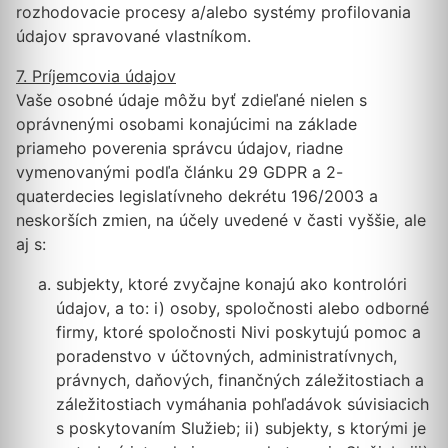
rozhodovacie procesy a/alebo systémy profilovania
údajov spravované vlastníkom.
7. Príjemcovia údajov
Vaše osobné údaje môžu byť zdieľané nielen s
oprávnenými osobami konajúcimi na základe
priameho poverenia správcu údajov, riadne
vymenovanými podľa článku 29 GDPR a 2-
quaterdecies legislatívneho dekrétu 196/2003 a
neskorších zmien, na účely uvedené v časti vyššie, ale
aj s:
subjekty, ktoré zvyčajne konajú ako kontrolóri
údajov, a to: i) osoby, spoločnosti alebo odborné
firmy, ktoré spoločnosti Nivi poskytujú pomoc a
poradenstvo v účtovných, administratívnych,
právnych, daňových, finančných záležitostiach a
záležitostiach vymáhania pohľadávok súvisiacich
s poskytovaním Služieb; ii) subjekty, s ktorými je