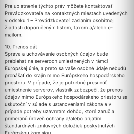
Pre uplatnenie týchto práv môžete kontaktovať
Prevádzkovateľa na kontaktných miestach uvedených
v odseku 1 – Prevádzkovateľ zaslaním osobitnej
žiadosti doporučeným listom, faxom a/alebo e-
mailom.
10. Prenos dát
Správa a uchovávanie osobných údajov bude
prebiehať na serveroch umiestnených v rámci
Európskej únie, a preto sa vaše osobné údaje nebudú
prenášať do krajín mimo Európskeho hospodárskeho
priestoru. V prípade, že je potrebné presunúť
umiestnenie serverov, vlastník zabezpečí, že prenos
údajov mimo Európskeho hospodárskeho priestoru sa
uskutoční v súlade s ustanoveniami zákona a v
prípade potreby uzavretím dohôd, ktoré zaručia
primeranú úroveň ochrany a/alebo prijatím
štandardných zmluvných doložiek poskytnutých
Európskou komisiou.