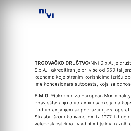
TRGOVAČKO DRUŠTVO:
Nivi S.p.A. je dru
S.p.A. i akreditiran je pri više od 650 talij
kaznama koje stranim korisnicima izriču op
ime koncesionara autocesta, koja se odnose
E.M.O. ®
(akronim za European Municipality 
obavještavanju o upravnim sankcijama koje 
Pod upravljanjem se podrazumijeva operativ
Strasburškom konvencijom iz 1977. i drugim
veleposlanstvima i vladinim tijelima raznih