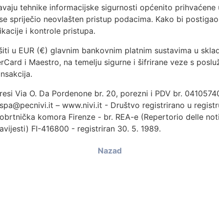
avaju tehnike informacijske sigurnosti općenito prihvaćene u
bi se spriječio neovlašten pristup podacima. Kako bi postiga
kacije i kontrole pristupa.
šiti u EUR (€) glavnim bankovnim platnim sustavima u skla
ard i Maestro, na temelju sigurne i šifrirane veze s posluži
nsakcija.
dresi Via O. Da Pordenone br. 20, porezni i PDV br. 04105740
pa@pecnivi.it – www.nivi.it - Društvo registrirano u registr
i obrtnička komora Firenze - br. REA-e (Repertorio delle no
vijesti) FI-416800 - registriran 30. 5. 1989.
Nazad