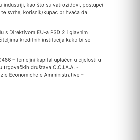
 industriji, kao što su vatrozidovi, postupci
o te svrhe, korisnik/kupac prihvaća da
du s Direktivom EU-a PSD 2 i glavnim
teljima kreditnih institucija kako bi se
486 – temeljni kapital uplaćen u cijelosti u
u trgovačkih društava C.C.I.A.A. -
tizie Economiche e Amministrative –