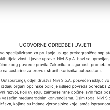
UGOVORNE ODREDBE I UVJETI
štvo specijalizirano za pružanje usluga prekogranične napla
anskih tijela vlasti i javne uprave. Nivi S.p.A. bavi se upra
ćine zbog povrede pravila Zakonika o sigurnosti prometa n
 na cestarine za provoz stranih korisnika autocestom.
Outsourcing), odjel društva Nivi S.p.A. posvećen isključi
izdaju organi općinske policije uslijed povreda odredaba 
ni razvoj, koji uvjetuju zainteresirane općine, svih faza 
 važećim međunarodnim konvencijama. Osim toga, Nivi S.p.A
 država, kojima su izdane vjerodajnice koje jamče ispravnos