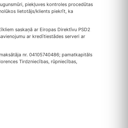
ugunsmūri, piekļuves kontroles procedūtas
lūkos lietotājs/klients piekrīt, ka
īkliem saskaņā ar Eiropas Direktīvu PSD2
avienojumu ar kredītiestādes serveri ar
 maksātāja nr. 04105740486; pamatkapitāls
lorences Tirdzniecības, rūpniecības,