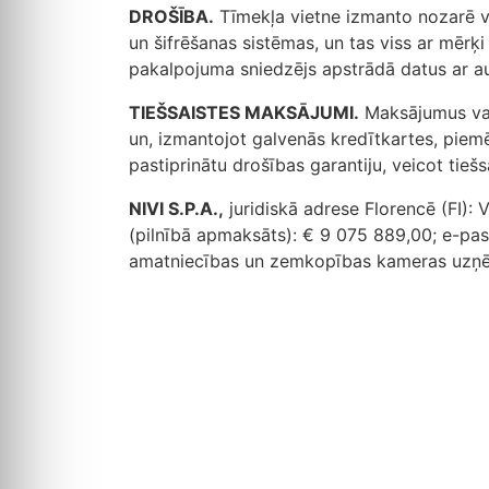
DROŠĪBA.
Tīmekļa vietne izmanto nozarē v
un šifrēšanas sistēmas, un tas viss ar mērķi
pakalpojuma sniedzējs apstrādā datus ar aut
TIEŠSAISTES MAKSĀJUMI.
Maksājumus var
un, izmantojot galvenās kredītkartes, piem
pastiprinātu drošības garantiju, veicot tie
NIVI S.P.A.,
juridiskā adrese Florencē (FI)
(pilnībā apmaksāts): € 9 075 889,00; e-past
amatniecības un zemkopības kameras uzņēm