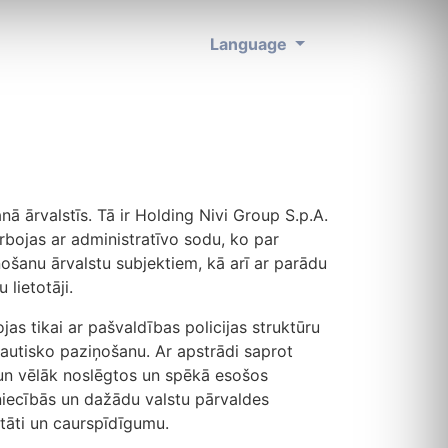
Language
ā ārvalstīs. Tā ir Holding Nivi Group S.p.A.
darbojas ar administratīvo sodu, ko par
ņošanu ārvalstu subjektiem, kā arī ar parādu
lietotāji.
as tikai ar pašvaldības policijas struktūru
autisko paziņošanu. Ar apstrādi saprot
 un vēlāk noslēgtos un spēkā esošos
tniecībās un dažādu valstu pārvaldes
itāti un caurspīdīgumu.