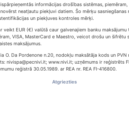
ispārpieņemtās informācijas drošības sistēmas, piemēram, 
 novērst neatļautu piekļuvi datiem. Šo mērķu sasniegšanas no
entifikācijas un piekļuves kontroles mērķi.
 veikt EUR (€) valūtā caur galvenajiem banku maksājumu t
ēram, VISA, MasterCard e Maestro, veicot drošu un šifrētu s
šsaistes maksājumus.
: Via O. Da Pordenone n.20, nodokļu maksātāja kods un PVN
s: nivispa@pecnivi.it; www.nivi.it; uzņēmums ir reģistrēts F
umu reģistrā 30.05.1989. ar REA nr. REA FI-416800.
Atgriezties