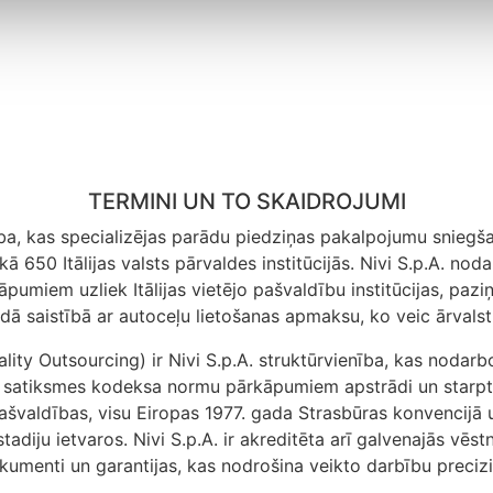
TERMINI UN TO SKAIDROJUMI
ba, kas specializējas parādu piedziņas pakalpojumu sniegšan
kā 650 Itālijas valsts pārvaldes institūcijās. Nivi S.p.A. no
pumiem uzliek Itālijas vietējo pašvaldību institūcijas, pazi
ā saistībā ar autoceļu lietošanas apmaksu, ko veic ārvalstu 
ty Outsourcing) ir Nivi S.p.A. struktūrvienība, kas nodarboj
eļu satiksmes kodeksa normu pārkāpumiem apstrādi un starpt
 pašvaldības, visu Eiropas 1977. gada Strasbūras konvencijā
adiju ietvaros. Nivi S.p.A. ir akreditēta arī galvenajās vēs
 dokumenti un garantijas, kas nodrošina veikto darbību preciz