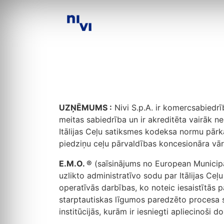
UZŅĒMUMS :
Nivi S.p.A. ir komercsabiedrī
meitas sabiedrība un ir akreditēta vairāk ne
Itālijas Ceļu satiksmes kodeksa normu pārkā
piedziņu ceļu pārvaldības koncesionāra vārd
E.M.O. ®
(saīsinājums no European Municipali
uzlikto administratīvo sodu par Itālijas C
operatīvās darbības, ko noteic iesaistītās
starptautiskas līgumos paredzēto procesa st
institūcijās, kurām ir iesniegti apliecinoši