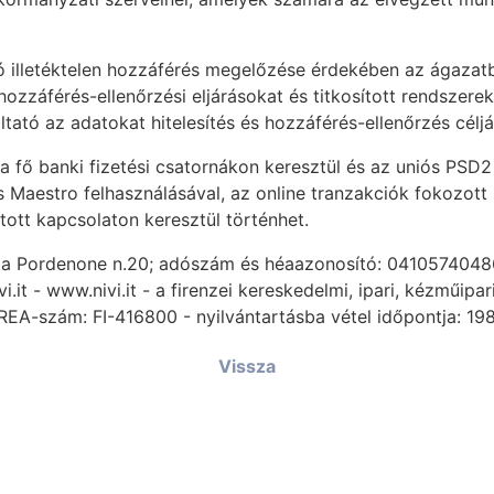
 illetéktelen hozzáférés megelőzése érdekében az ágazatb
 hozzáférés-ellenőrzési eljárásokat és titkosított rendszere
tató az adatokat hitelesítés és hozzáférés-ellenőrzés céljá
 a fő banki fizetési csatornákon keresztül és az uniós PSD2
s Maestro felhasználásával, az online tranzakciók fokozott
tott kapcsolaton keresztül történhet.
. Da Pordenone n.20; adószám és héaazonosító: 0410574048
i.it - www.nivi.it - a firenzei kereskedelmi, ipari, kézműip
REA-szám: FI-416800 - nyilvántartásba vétel időpontja: 19
Vissza