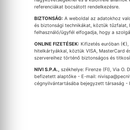
referenciákat bocsátott rendelkezésre.
BIZTONSÁG:
A weboldal az adatokhoz való
és biztonsági technikákat, köztük tűzfalat,
felhasználó/ügyfél elfogadja, hogy a szolgál
ONLINE FIZETÉSEK:
Kifizetés euróban (€),
hitelkártyákkal, köztük VISA, MasterCard é
szervereihez történő biztonságos és titkosí
NIVI S.P.A.,
székhelye: Firenze (FI), Via O
befizetett alaptőke - E-mail: nivispa@pecniv
cégnyilvántartásába bejegyzett társaság - 