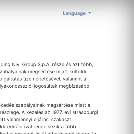
Language
ding Nivi Group S.p.A. része és azt több,
szabályainak megsértése miatt külföldi
zolgáltatás üzemeltetésével, valamint a
pályakoncesszió-jogosultak megbízásából
lekedés szabályainak megsértése miatt a
részlege. A kezelés az 1977. évi strasbourgi
t valamennyi eljárási szakaszt
 akkreditációval rendelkezik a főbb
a helyességét és átláthatóságát biztosító