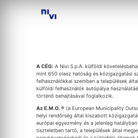
A CÉG:
A Nivi S.p.A. külföldi követelésbeha
mint 650 olasz hatóság és közigazgatási sz
felhasználókkal szemben a települések által
külföldi felhasználók autópálya használatá
történő behajtásával foglalkozik.
Az E.M.O. ®
(a European Municipality Outso
helyi rendőrség által kiszabott közigazgatá
európai egyezmény és a jelenleg hatályban
tiszteletben tartó, a települések által megje
nagykövetségeknél és a különféle államok 