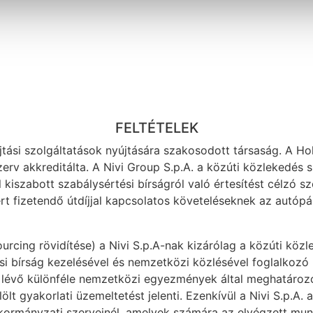
FELTÉTELEK
jtási szolgáltatások nyújtására szakosodott társaság. A Hol
erv akkreditálta. A Nivi Group S.p.A. a közúti közlekedés 
 kiszabott szabálysértési bírságról való értesítést célzó s
ért fizetendő útdíjjal kapcsolatos követeléseknek az autó
urcing rövidítése) a Nivi S.p.A-nak kizárólag a közúti köz
si bírság kezelésével és nemzetközi közlésével foglalkozó 
 lévő különféle nemzetközi egyezmények által meghatározot
lölt gyakorlati üzemeltetést jelenti. Ezenkívül a Nivi S.p.A.
kormányzati szerveinél, amelyek számára az elvégzett munk