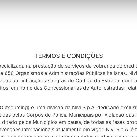
TERMOS E CONDIÇÕES
ecializada na prestação de serviços da cobrança de crédito
e 650 Organismos e Administrações Públicas italianas. Nivi
cadas por infracção às regras do Código da Estrada, contra
os, em nome das Concessionárias de Auto-estradas, relati
 Outsourcing) é uma divisão da Nivi S.p.A. dedicado exclus
itidas pelos Corpos de Polícia Municipais por violação das
 ditado pelos Municípios em causa, de todas as fases pro
venções Internacionais atualmente em vigor. Nivi S.p.A. é
ios Estados, aos quais foram emitidas credenciais para ga